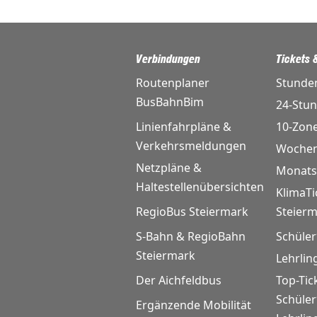
Verbindungen
Tickets &
Routenplaner
Stunde
BusBahnBim
24-Stu
Linienfahrpläne &
10-Zon
Verkehrsmeldungen
Wochen
Netzpläne &
Monats
Haltestellenübersichten
KlimaTi
RegioBus Steiermark
Steier
S-Bahn & RegioBahn
Schüler
Steiermark
Lehrlin
Der Aichfeldbus
Top-Tic
Schüle
Ergänzende Mobilität