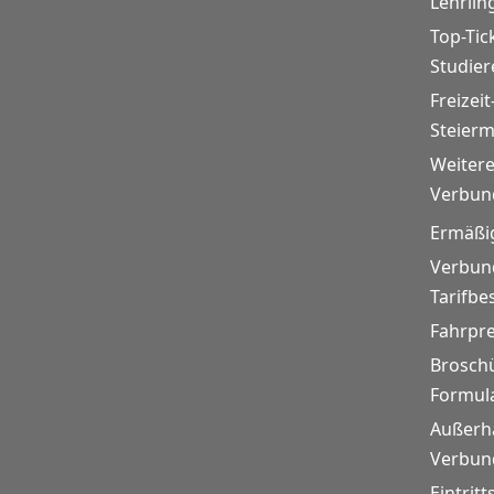
Lehrlin
Top-Tic
Studie
Freizeit
Steier
Weitere
Verbund
Ermäßi
Verbund
Tarifb
Fahrpr
Brosch
Formul
Außerh
Verbund
Eintritt