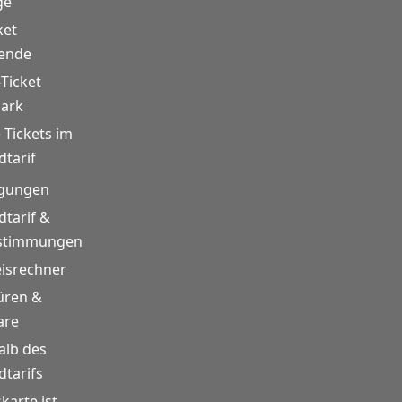
ge
ket
rende
-Ticket
mark
 Tickets im
tarif
gungen
tarif &
estimmungen
eisrechner
üren &
are
alb des
tarifs
skarte ist