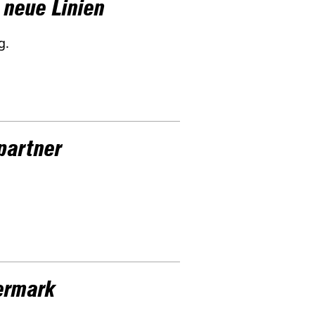
 neue Linien
g.
partner
ermark