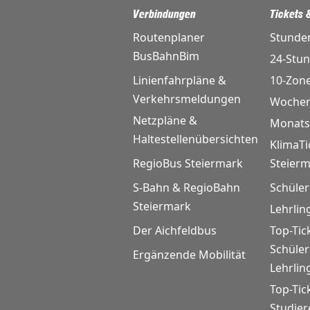
Verbindungen
Tickets &
Routenplaner
Stunde
BusBahnBim
24-Stu
Linienfahrpläne &
10-Zon
Verkehrsmeldungen
Wochen
Netzpläne &
Monats
Haltestellenübersichten
KlimaTi
RegioBus Steiermark
Steier
S-Bahn & RegioBahn
Schüler
Steiermark
Lehrlin
Der Aichfeldbus
Top-Tic
Schüle
Ergänzende Mobilität
Lehrlin
Top-Tic
Studie