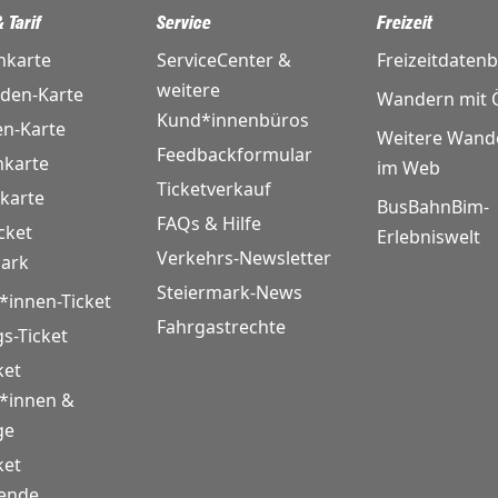
 Tarif
Service
Freizeit
nkarte
ServiceCenter &
Freizeitdaten
weitere
nden-Karte
Wandern mit Ö
Kund*innenbüros
en-Karte
Weitere Wand
Feedbackformular
karte
im Web
Ticketverkauf
karte
BusBahnBim-
FAQs & Hilfe
cket
Erlebniswelt
Verkehrs-Newsletter
mark
Steiermark-News
*innen-Ticket
Fahrgastrechte
gs-Ticket
ket
r*innen &
ge
ket
rende