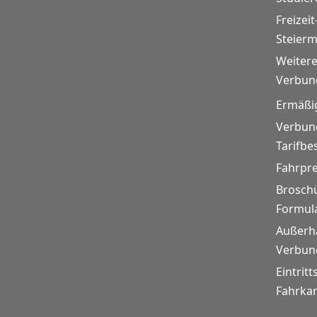
Freizeit
Steier
Weitere
Verbund
Ermäßi
Verbund
Tarifb
Fahrpr
Brosch
Formul
Außerh
Verbund
Eintritt
Fahrkar