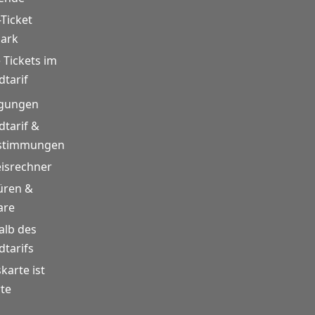
-Ticket
mark
 Tickets im
tarif
gungen
tarif &
estimmungen
eisrechner
üren &
are
alb des
tarifs
skarte ist
te