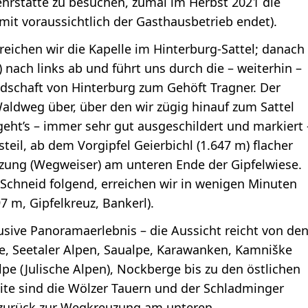
ehrstätte zu besuchen, zumal im Herbst 2021 die
mit voraussichtlich der Gasthausbetrieb endet).
reichen wir die Kapelle im Hinterburg-Sattel; danach
nach links ab und führt uns durch die – weiterhin –
andschaft von Hinterburg zum Gehöft Tragner. Der
aldweg über, über den wir zügig hinauf zum Sattel
 geht’s – immer sehr gut ausgeschildert und markiert 
teil, ab dem Vorgipfel Geierbichl (1.647 m) flacher
ung (Wegweiser) am unteren Ende der Gipfelwiese.
 Schneid folgend, erreichen wir in wenigen Minuten
97 m, Gipfelkreuz, Bankerl).
usive Panoramaerlebnis – die Aussicht reicht von de
e, Seetaler Alpen, Saualpe, Karawanken, Kamniške
Alpe (Julische Alpen), Nockberge bis zu den östlichen
ite sind die Wölzer Tauern und der Schladminger
 zurück zur Wegkreuzung am unteren