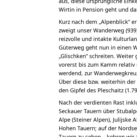
aus, diese ursprüngliche Eink
Wirtin in Pension geht und da
Kurz nach dem „Alpenblick“ er
zweigt unser Wanderweg (939) 
reizvolle und intakte Kulturl
Güterweg geht nun in einen W
„Glischken“ schreiten. Weiter
vorerst bis zum Kamm relativ s
werdend, zur Wanderwegkreuz
Über diese bzw. weiterhin der
den Gipfel des Pleschaitz (1.7
Nach der verdienten Rast inkl
Seckauer Tauern über Stubalp
Alpe (Steiner Alpen), Julijske 
Hohen Tauern; auf der Nordse
Tauern zu sehen – kehren wir