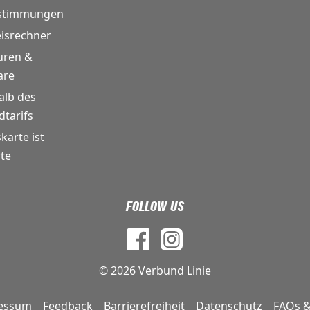
estimmungen
eisrechner
üren &
are
alb des
tarifs
skarte ist
te
FOLLOW US
© 2026 Verbund Linie
essum
Feedback
Barrierefreiheit
Datenschutz
FAQs &