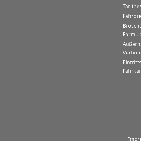
Tarifb
Fahrpr
Brosch
Formul
Außerh
Verbund
Eintritt
Fahrkar
Impr