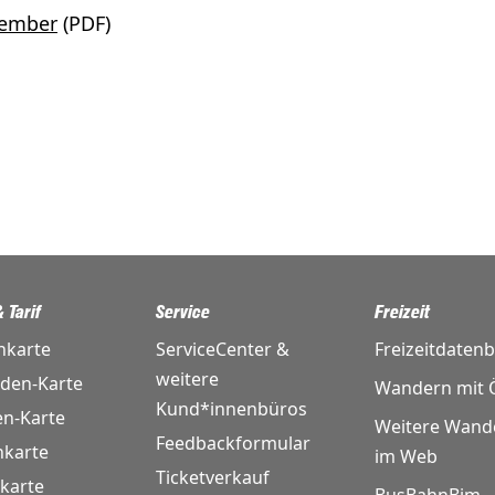
vember
(PDF)
 Tarif
Service
Freizeit
nkarte
ServiceCenter &
Freizeitdaten
weitere
nden-Karte
Wandern mit Ö
Kund*innenbüros
en-Karte
Weitere Wand
Feedbackformular
karte
im Web
Ticketverkauf
karte