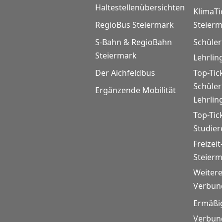
Haltestellenübersichten
KlimaTi
RegioBus Steiermark
Steier
S-Bahn & RegioBahn
Schüler
Steiermark
Lehrlin
Der Aichfeldbus
Top-Tic
Schüle
Ergänzende Mobilität
Lehrlin
Top-Tic
Studie
Freizeit
Steier
Weitere
Verbund
Ermäßi
Verbund