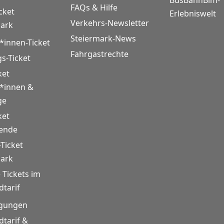
BusBahnBim-
FAQs & Hilfe
cket
Erlebniswelt
Verkehrs-Newsletter
mark
Steiermark-News
*innen-Ticket
Fahrgastrechte
gs-Ticket
ket
r*innen &
ge
ket
rende
-Ticket
mark
 Tickets im
tarif
gungen
tarif &