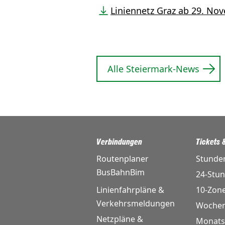
Liniennetz Graz ab 29. No
Alle Steiermark-News
Verbindungen
Tickets &
Routenplaner
Stunde
BusBahnBim
24-Stu
Linienfahrpläne &
10-Zon
Verkehrsmeldungen
Wochen
Netzpläne &
Monats