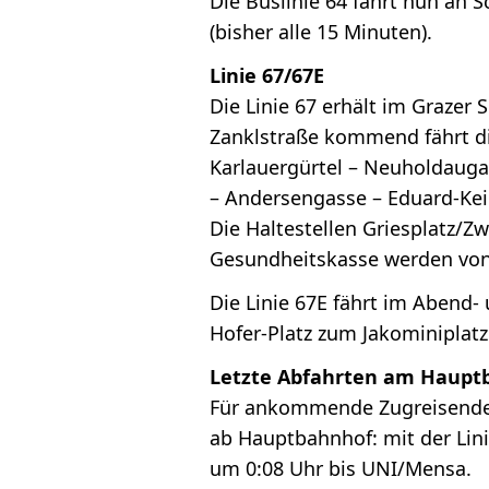
Die Buslinie 64 fährt nun an 
(bisher alle 15 Minuten).
Linie 67/67E
Die Linie 67 erhält im Grazer
Zanklstraße kommend fährt die
Karlauergürtel – Neuholdaugas
– Andersengasse – Eduard-Kei
Die Haltestellen Griesplatz/Z
Gesundheitskasse werden von 
Die Linie 67E fährt im Abend-
Hofer-Platz zum Jakominiplat
Letzte Abfahrten am Haup
Für ankommende Zugreisende 
ab Hauptbahnhof: mit der Lini
um 0:08 Uhr bis UNI/Mensa.