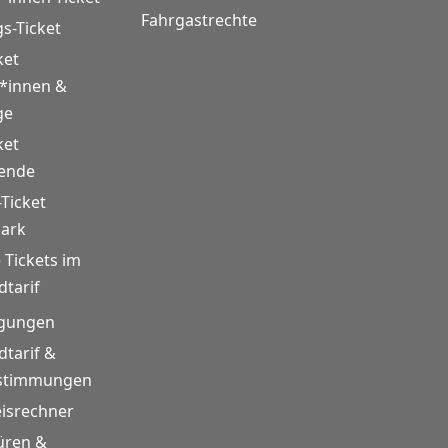
Fahrgastrechte
gs-Ticket
ket
r*innen &
ge
ket
rende
-Ticket
mark
 Tickets im
tarif
gungen
tarif &
estimmungen
eisrechner
üren &