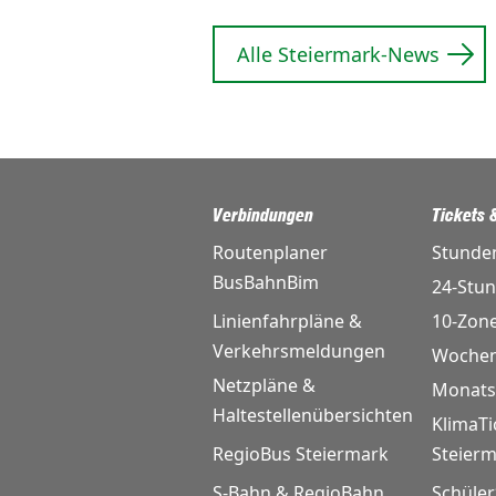
Alle Steiermark-News
Verbindungen
Tickets &
Routenplaner
Stunde
BusBahnBim
24-Stu
Linienfahrpläne &
10-Zon
Verkehrsmeldungen
Wochen
Netzpläne &
Monats
Haltestellenübersichten
KlimaTi
RegioBus Steiermark
Steier
S-Bahn & RegioBahn
Schüler