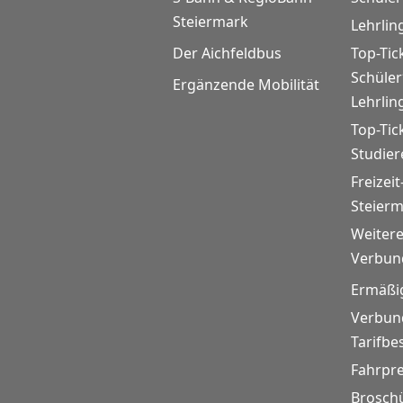
Steiermark
Lehrlin
Der Aichfeldbus
Top-Tic
Schüle
Ergänzende Mobilität
Lehrlin
Top-Tic
Studie
Freizeit
Steier
Weitere
Verbund
Ermäßi
Verbund
Tarifb
Fahrpr
Brosch