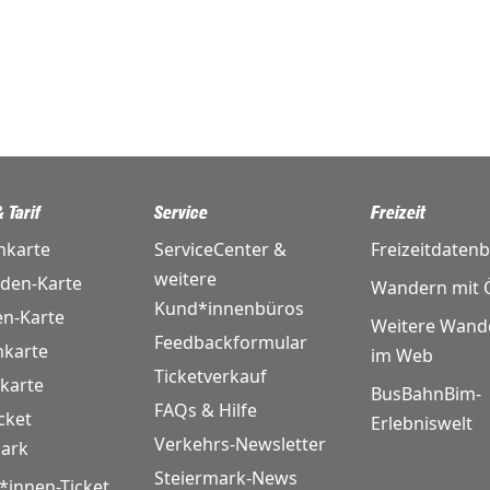
 Tarif
Service
Freizeit
nkarte
ServiceCenter &
Freizeitdaten
weitere
nden-Karte
Wandern mit Ö
Kund*innenbüros
en-Karte
Weitere Wand
Feedbackformular
karte
im Web
Ticketverkauf
karte
BusBahnBim-
FAQs & Hilfe
cket
Erlebniswelt
Verkehrs-Newsletter
mark
Steiermark-News
*innen-Ticket