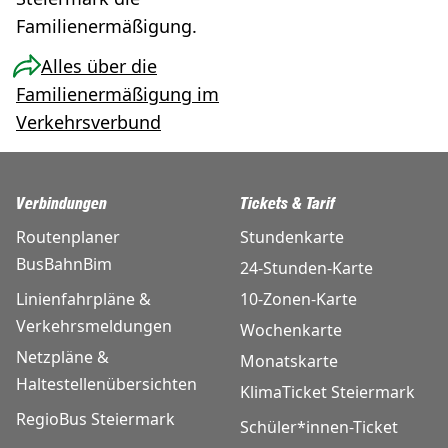
Familienermäßigung.
Alles über die
Familienermäßigung im
Verkehrsverbund
Verbindungen
Tickets & Tarif
Routenplaner
Stundenkarte
BusBahnBim
24-Stunden-Karte
Linienfahrpläne &
10-Zonen-Karte
Verkehrsmeldungen
Wochenkarte
Netzpläne &
Monatskarte
Haltestellenübersichten
KlimaTicket Steiermark
RegioBus Steiermark
Schüler*innen-Ticket